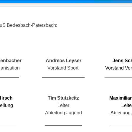
 TuS Bedesbach-Patersbach:
lenbacher
Andreas Leyser
Jens Sc
anisation
Vorstand Sport
Vorstand Ve
________
________________
_____________
Hirsch
Tim Stutzkeitz
Maximilian
teilung
Leiter
Leite
H
Abteilung Jugend
Abteilung 
_______
______________
________