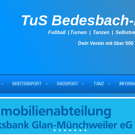
TuS Bedesbach
Fußball | Turnen | Tanzen | Se
Dein Verein mit über 500
BREITENSPORT
RADSPORT
TANZ
INFORM