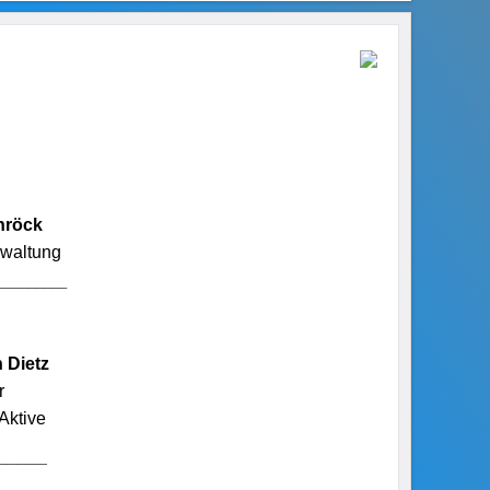
hröck
rwaltung
_________
 Dietz
r
Aktive
_____