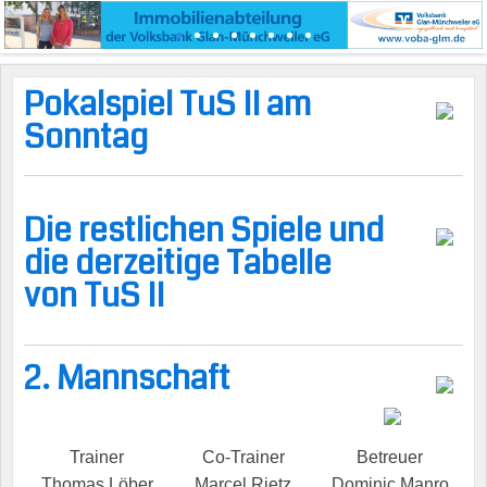
Pokalspiel TuS II am
Sonntag
Die restlichen Spiele und
die derzeitige Tabelle
von TuS II
2. Mannschaft
Trainer
Co-Trainer
Betreuer
Thomas Löber
Marcel Rietz
Dominic Manro