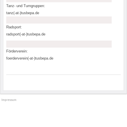
Tanz- und Turngruppen:
tanz(-at-)tusbepa.de
Radsport:
radsport(-at-)tusbepa.de
Förderverein:
foerderverein(-at-)tusbepa.de
Impressum