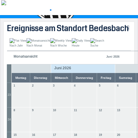
Ereignisse am Standort Bedesbach
Nach Jahr
Nach Monat
Nach Woche
Heute
Suche
Monatsansicht
Juni 2026
Juni 2026
Montag
Dienstag
Mittwoch
Donnerstag
Freitag
Samstag
1
2
3
4
5
6
23
8
9
10
11
12
13
24
15
16
17
18
19
20