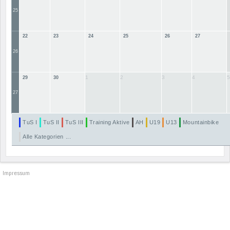
25
22
23
24
25
26
27
26
1
2
3
4
5
29
30
27
TuS I
TuS II
TuS III
Training Aktive
AH
U19
U13
Mountainbike
Alle Kategorien ...
Impressum