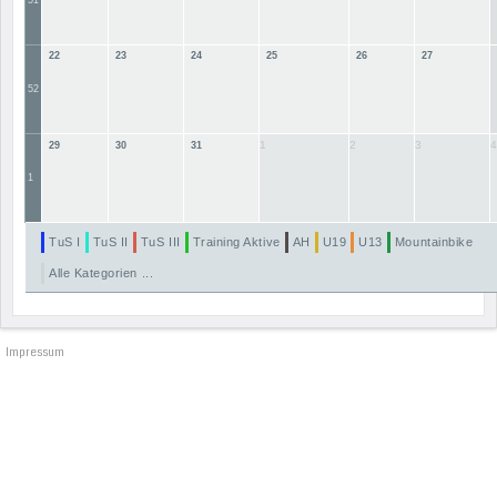
51
22
23
24
25
26
27
52
1
2
3
4
29
30
31
1
TuS I
TuS II
TuS III
Training Aktive
AH
U19
U13
Mountainbike
Alle Kategorien ...
Impressum