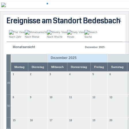
Ereignisse am Standort Bedesbach
Nach Jahr
Nach Monat
Nach Woche
Heute
Suche
Monatsansicht
Dezember 2025
Dezember 2025
Montag
Dienstag
Mittwoch
Donnerstag
Freitag
Samstag
1
2
3
4
5
6
49
8
9
10
11
12
13
50
15
16
17
18
19
20