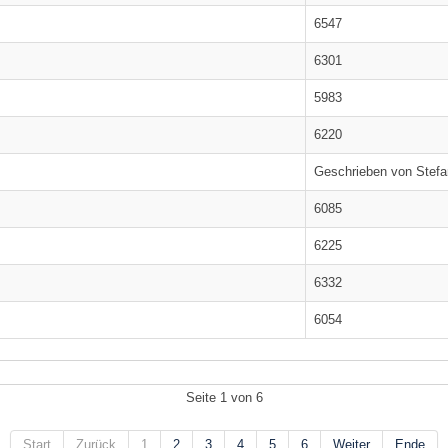
6547
6301
5983
6220
Geschrieben von Stefa
6085
6225
6332
6054
Seite 1 von 6
Start
Zurück
1
2
3
4
5
6
Weiter
Ende