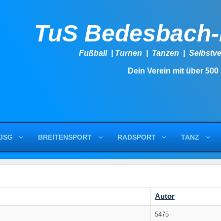
TuS Bedesbach
Fußball | Turnen | Tanzen | Se
Dein Verein mit über 500
JSG
BREITENSPORT
RADSPORT
TANZ
Autor
5475