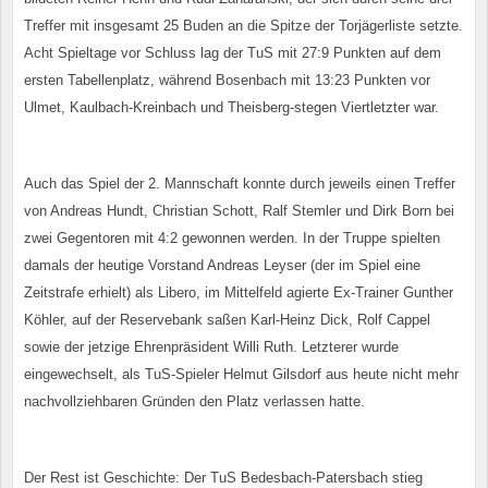
Treffer mit insgesamt 25 Buden an die Spitze der Torjägerliste setzte.
Acht Spieltage vor Schluss lag der TuS mit 27:9 Punkten auf dem
ersten Tabellenplatz, während Bosenbach mit 13:23 Punkten vor
Ulmet, Kaulbach-Kreinbach und Theisberg-stegen Viertletzter war.
Auch das Spiel der 2. Mannschaft konnte durch jeweils einen Treffer
von Andreas Hundt, Christian Schott, Ralf Stemler und Dirk Born bei
zwei Gegentoren mit 4:2 gewonnen werden. In der Truppe spielten
damals der heutige Vorstand Andreas Leyser (der im Spiel eine
Zeitstrafe erhielt) als Libero, im Mittelfeld agierte Ex-Trainer Gunther
Köhler, auf der Reservebank saßen Karl-Heinz Dick, Rolf Cappel
sowie der jetzige Ehrenpräsident Willi Ruth. Letzterer wurde
eingewechselt, als TuS-Spieler Helmut Gilsdorf aus heute nicht mehr
nachvollziehbaren Gründen den Platz verlassen hatte.
Der Rest ist Geschichte: Der TuS Bedesbach-Patersbach stieg