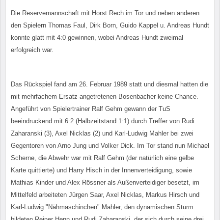
Die Reservemannschaft mit Horst Rech im Tor und neben anderen
den Spielern Thomas Faul, Dirk Born, Guido Kappel u. Andreas Hundt
konnte glatt mit 4:0 gewinnen, wobei Andreas Hundt zweimal
erfolgreich war.
Das Rückspiel fand am 26. Februar 1989 statt und diesmal hatten die
mit mehrfachem Ersatz angetretenen Bosenbacher keine Chance.
Angeführt von Spielertrainer Ralf Gehm gewann der TuS
beeindruckend mit 6:2 (Halbzeitstand 1:1) durch Treffer von Rudi
Zaharanski (3), Axel Nicklas (2) und Karl-Ludwig Mahler bei zwei
Gegentoren von Arno Jung und Volker Dick. Im Tor stand nun Michael
Scherne, die Abwehr war mit Ralf Gehm (der natürlich eine gelbe
Karte quittierte) und Harry Hisch in der Innenverteidigung, sowie
Mathias Kinder und Alex Rössner als Außenverteidiger besetzt, im
Mittelfeld arbeiteten Jürgen Saar, Axel Nicklas, Markus Hirsch und
Karl-Ludwig "Nähmaschinchen" Mahler, den dynamischen Sturm
bildeten Reiner Henn und Rudi Zaharanski, der sich durch seine drei