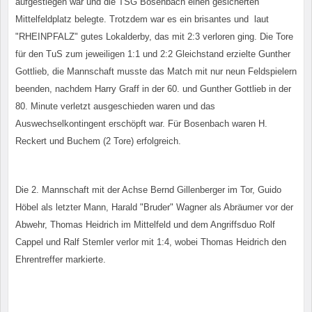
aufgestiegen war und die TSG Bosenbach einen gesicherten
Mittelfeldplatz belegte. Trotzdem war es ein brisantes und laut
"RHEINPFALZ" gutes Lokalderby, das mit 2:3 verloren ging. Die Tore
für den TuS zum jeweiligen 1:1 und 2:2 Gleichstand erzielte Gunther
Gottlieb, die Mannschaft musste das Match mit nur neun Feldspielern
beenden, nachdem Harry Graff in der 60. und Gunther Gottlieb in der
80. Minute verletzt ausgeschieden waren und das
Auswechselkontingent erschöpft war. Für Bosenbach waren H.
Reckert und Buchem (2 Tore) erfolgreich.
Die 2. Mannschaft mit der Achse Bernd Gillenberger im Tor, Guido
Höbel als letzter Mann, Harald "Bruder" Wagner als Abräumer vor der
Abwehr, Thomas Heidrich im Mittelfeld und dem Angriffsduo Rolf
Cappel und Ralf Stemler verlor mit 1:4, wobei Thomas Heidrich den
Ehrentreffer markierte.