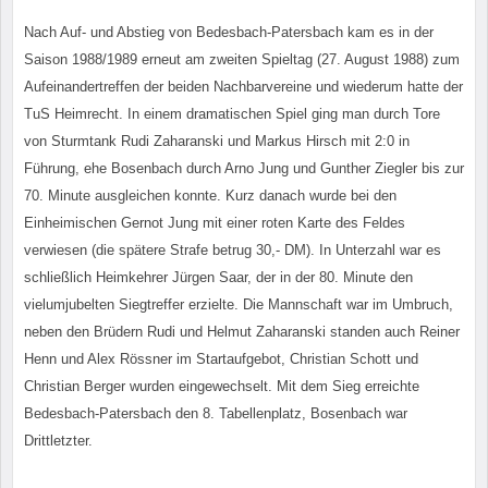
Nach Auf- und Abstieg von Bedesbach-Patersbach kam es in der
Saison 1988/1989 erneut am zweiten Spieltag (27. August 1988) zum
Aufeinandertreffen der beiden Nachbarvereine und wiederum hatte der
TuS Heimrecht. In einem dramatischen Spiel ging man durch Tore
von Sturmtank Rudi Zaharanski und Markus Hirsch mit 2:0 in
Führung, ehe Bosenbach durch Arno Jung und Gunther Ziegler bis zur
70. Minute ausgleichen konnte. Kurz danach wurde bei den
Einheimischen Gernot Jung mit einer roten Karte des Feldes
verwiesen (die spätere Strafe betrug 30,- DM). In Unterzahl war es
schließlich Heimkehrer Jürgen Saar, der in der 80. Minute den
vielumjubelten Siegtreffer erzielte. Die Mannschaft war im Umbruch,
neben den Brüdern Rudi und Helmut Zaharanski standen auch Reiner
Henn und Alex Rössner im Startaufgebot, Christian Schott und
Christian Berger wurden eingewechselt. Mit dem Sieg erreichte
Bedesbach-Patersbach den 8. Tabellenplatz, Bosenbach war
Drittletzter.