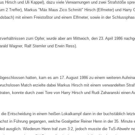
us Hirsch und Uli Kappel), dazu viele Verwarnungen und zwei Strafstöße spre
m 2 Treffer), Markus "Mäx Maus Zico Schmitt" Hirsch (Elfmeter) und Harry Gr
indsbach) mit einem Freistoßtor und einem Elfmeter, sowie in der Schlussp
zverhältnissen zum Opfer, wurde aber am Mittwoch, den 23. April 1986 nachge
rald Wagner, Ralf Stemler und Erwin Ress).
abgeschlossen hatten, kam es am 17. August 1986 zu einem weiteren Aufeina
spruchslosen Match erzielte dabei Markus Hirsch mit einem verwandelten Stra
raten, konnte durch zwei Tore von Harry Hirsch und Rudi Zaharanski einen A
ie Entscheidung in einem heißen Lokalkampf dann in der buchstäblich letzt
hst in Führung gegangen, welche Goalgetter Reiner Henn in der 35. Minute e
ded ausglich. Wiederum Henn traf zum 3:2, jedoch musste die TuS-Abwehr n