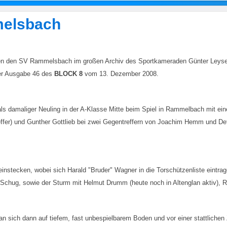
melsbach
 den SV Rammelsbach im großen Archiv des Sportkameraden Günter Leyser ge
der Ausgabe 46 des
BLOCK 8
vom 13. Dezember 2008.
s damaliger Neuling in der A-Klasse Mitte beim Spiel in Rammelbach mit ein
effer) und Gunther Gottlieb bei zwei Gegentreffern von Joachim Hemm und Det
nstecken, wobei sich Harald "Bruder" Wagner in die Torschützenliste eintra
Schug, sowie der Sturm mit Helmut Drumm (heute noch in Altenglan aktiv), R
 sich dann auf tiefem, fast unbespielbarem Boden und vor einer stattlichen