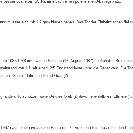
e besser postierten SV Rammelbach einen potenziellen Abstiegsplatz.
 und musste sich mit 1:2 geschlagen geben. Das Tor der Einheimischen fiel d
ison 1987/1988 am zweiten Spieltag (16. August 1987) zunächst in Bedesbac
zeitstand von 1:1 mit einem 2:5 Endstand böse unter die Räder kam. Die Tore
meter), Gunter Hahn und Bernd Gras (2).
 landen, Torschützen waren Andres Grub (2, davon ebenfalls ein Elfmeter) u
87 nach einer niveaulosen Partie mit 0:1 verloren (Torschütze bei den Ein