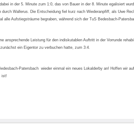
bei in der 5. Minute zum 1:0, das von Bauer in der 8. Minute egalisiert wurd
ich durch Wallerus. Die Entscheidung fiel kurz nach Wiederanpfiff, als Uwe Re
alle Aufstiegsträume begraben, während sich der TuS Bedesbach-Patersbach 
ne ansprechende Leistung für den indiskutablen Auftritt in der Vorrunde rehab
zunächst ein Eigentor zu verbuchen hatte, zum 3:4.
Bedesbach-Patersbach wieder einmal ein neues Lokalderby an! Hoffen wir au
ist!