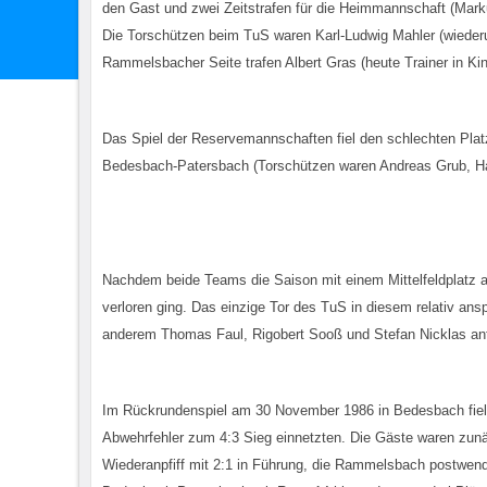
den Gast und zwei Zeitstrafen für die Heimmannschaft (Mark
Die Torschützen beim TuS waren Karl-Ludwig Mahler (wiederu
Rammelsbacher Seite trafen Albert Gras (heute Trainer in K
Das Spiel der Reservemannschaften fiel den schlechten Plat
Bedesbach-Patersbach (Torschützen waren Andreas Grub, Ha
Nachdem beide Teams die Saison mit einem Mittelfeldplatz 
verloren ging. Das einzige Tor des TuS in diesem relativ an
anderem Thomas Faul, Rigobert Sooß und Stefan Nicklas ant
Im Rückrundenspiel am 30 November 1986 in Bedesbach fiel d
Abwehrfehler zum 4:3 Sieg einnetzten. Die Gäste waren zunäc
Wiederanpfiff mit 2:1 in Führung, die Rammelsbach postwen