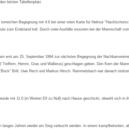
en letzten Tabellenplatz.
r torreichen Begegnung mit 4:6 bei einer roten Karte für Helmut "Hacklschors
inute zum Endstand traf. Durch viele Ausfälle mussten bei der Mannschaft vom
s kam erst am 25. September 1994 zur nächsten Begegnung der Nachbarverein
 2 Treffern, Hemm, Gras und Wallerus) geschlagen geben. Den Kern der Mann
s "Bock" Brill, Uwe Rech und Markus Hirsch. Rammelsbach war danach stolzer 
wurde mit 11:0 (in Worten Elf zu Null) nach Hause geschickt, obwohl sich in
langen Jahren wieder ein Sieg verbucht werden. In einem kampfbetonten, abe