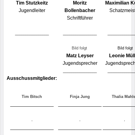
Tim Stutzkeitz
Moritz
Maximilian K
Jugendleiter
Bollenbacher
Schatzmeist
Schriftführer
________________
________________
_____________
Bild folgt
Bild folgt
Matz Leyser
Leonie Mül
Jugendsprecher
Jugendsprech
________________
_____________
Ausschussmitglieder:
Tim Bitsch
Finja Jung
Thalia Mahl
________________
________________
___________
.
.
.
________________
________________
___________