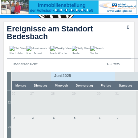
Ereignisse am Standort
Bedesbach
Nach Jahr
Nach Monat
Nach Woche
Heute
Suche
Monatsansicht
Juni 2025
Juni 2025
Montag
Dienstag
Mittwoch
Donnerstag
Freitag
Samstag
26
27
28
29
30
31
22
2
3
4
5
6
7
23