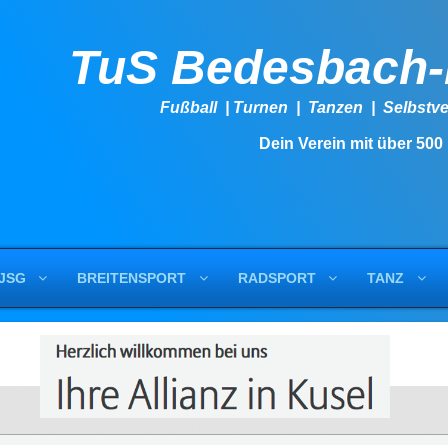
TuS Bedesbach
Fußball | Turnen | Tanzen | Se
Dein Verein mit über 500
JSG
BREITENSPORT
RADSPORT
TANZ