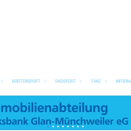
TuS Bedesbach
Fußball | Turnen | Tanzen | Se
Dein Verein mit über 500
BREITENSPORT
RADSPORT
TANZ
INFORM