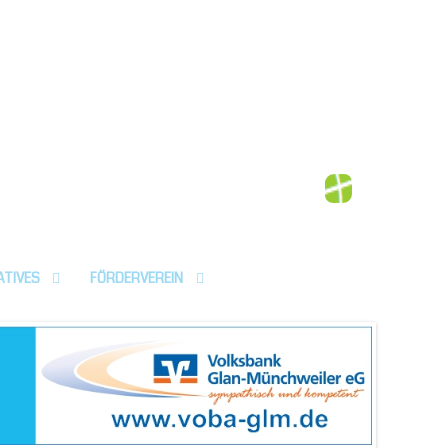
-Patersbach
lbstverteidigung | Wandern | und mehr
 Mitgliedern im Herzen des Glantals
ATIVES
FÖRDERVEREIN